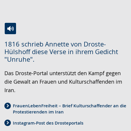
Zur
Aktiviere
Ein
1816 schrieb Annette von Droste-
Leichten
Audio-
Video
Hülshoff diese Verse in ihrem Gedicht
Sprache
Unterstützung.
in
"Unruhe".
wechseln.
Deutscher
Gebärdensprache
Das Droste-Portal unterstützt den Kampf gegen
wird
die Gewalt an Frauen und Kulturschaffenden im
angezeigt.
Iran.
FrauenLebenFreiheit – Brief Kulturschaffender an die
Protestierenden im Iran
Instagram-Post des Drosteportals