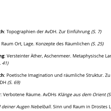
ch
: Topographien der AvDH. Zur Einführung
(S. 7)
: Raum Ort, Lage. Konzepte des Räumlichen
(S. 25)
ng
: Versteinter Äther, Aschenmeer. Metaphysische La
. 41)
ch
: Poetische Imagination und räumliche Struktur. Zu
vDH
(S. 69)
r
: Verbotene Räume. AvDHs
Klänge aus dem Orient (S.
.] deiner Augen Nebelball
. Sinn und Raum in Drostes 