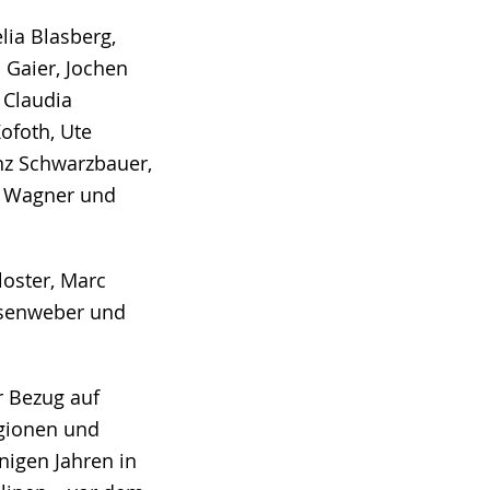
lia Blasberg,
h Gaier, Jochen
 Claudia
ofoth, Ute
anz Schwarzbauer,
n Wagner und
loster, Marc
esenweber und
r Bezug auf
gionen und
inigen Jahren in