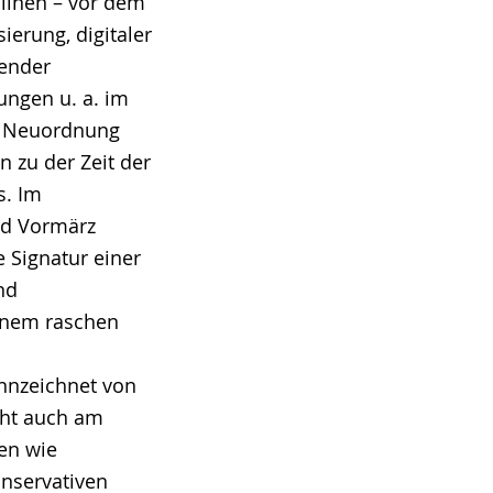
plinen – vor dem
ierung, digitaler
fender
ungen u. a. im
 Neuordnung
 zu der Zeit der
s. Im
nd Vormärz
 Signatur einer
nd
inem raschen
ennzeichnet von
eht auch am
en wie
onservativen