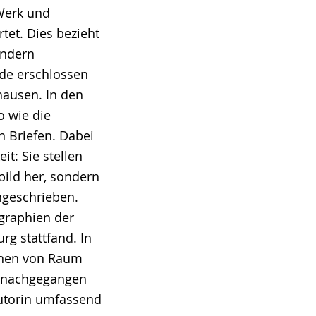
 Werk und
rtet. Dies bezieht
ondern
nde erschlossen
hausen. In den
o wie die
n Briefen. Dabei
t: Sie stellen
bild her, sondern
ingeschrieben.
graphien der
rg stattfand. In
onen von Raum
f nachgegangen
Autorin umfassend