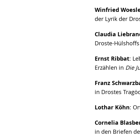
Winfried Woesl
der Lyrik der Dro
Claudia Liebran
Droste-Hülshoff
Ernst Ribbat
: L
Erzählen in
Die 
Franz Schwarzb
in Drostes Trag
Lothar Köhn
: O
Cornelia Blasbe
in den Briefen d