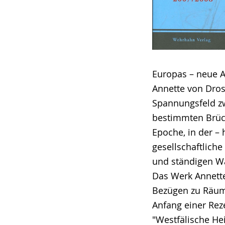
Europas – neue A
Annette von Drost
Spannungsfeld z
bestimmten Brüch
Epoche, in der – 
gesellschaftlic
und ständigen W
Das Werk Annette
Bezügen zu Räume
Anfang einer Rez
"Westfälische He