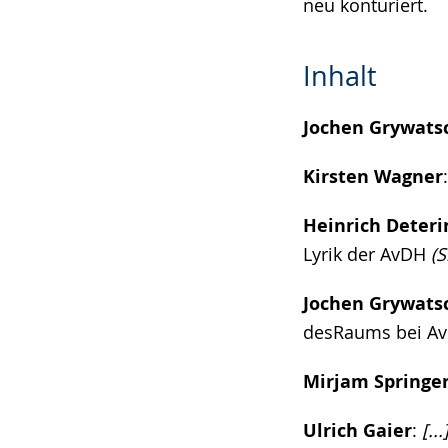
neu konturiert.
Inhalt
Jochen Grywats
Kirsten Wagner
Heinrich Deteri
Lyrik der AvDH
(S
Jochen Grywats
desRaums bei A
Mirjam Springe
Ulrich Gaier
:
[..