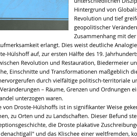
unterschiedlichen Diszi
Hintergrund von Globalis
Revolution und tief grei
geopolitischer Veränder
Zusammenhang mit der
ufmerksamkeit erlangt. Dies weist deutliche Analogien
e-Hülshoff auf, zur ersten Hälfte des 19. Jahrhundert
wischen Revolution und Restauration, Biedermeier u
e, Einschnitte und Transformationen maßgeblich die
hervorgerufen durch vielfältige politisch-territoriale u
he Veränderungen – Räume, Grenzen und Ordnungen e
andel unterzogen waren.
 von Droste-Hülshoffs ist in signifikanter Weise gek
n, zu Orten und zu Landschaften. Dieser Befund st
eptionsgeschichte, die Droste plakative Zuschreibung
idenachtigall" und das Klischee einer weltfremden, k