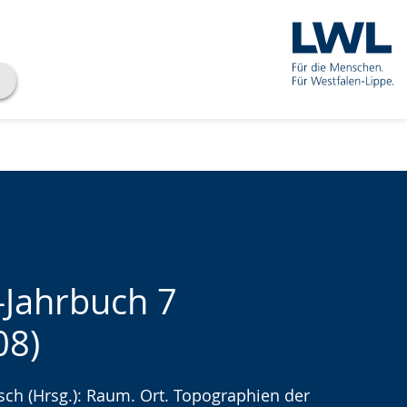
-Jahrbuch 7
08)
che
ch (Hrsg.): Raum. Ort. Topographien der