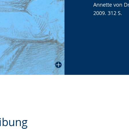
Annette von D
angezeigt.
2009. 312 S.
ibung