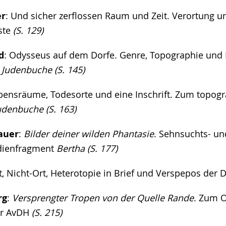
er
: Und sicher zerflossen Raum und Zeit. Verortung u
ste
(S. 129)
d
: Odysseus auf dem Dorfe. Genre, Topographie und In
s
Judenbuche
(S. 145)
ebensräume, Todesorte und eine Inschrift. Zum topog
Judenbuche
(S. 163)
auer
:
Bilder deiner wilden Phantasie
. Sehnsuchts- un
ödienfragment
Bertha
(S. 177)
rt, Nicht-Ort, Heterotopie in Brief und Verspepos der 
rg
:
Versprengter Tropen von der Quelle Rande
. Zum O
er AvDH
(S. 215)