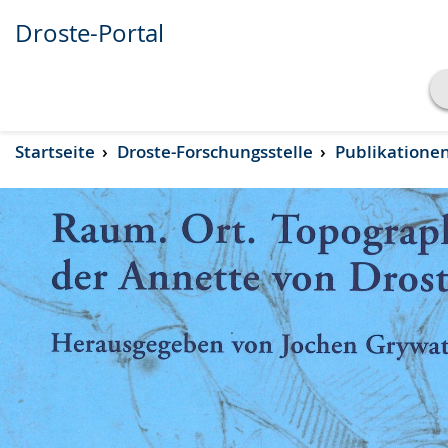
Droste-Portal
Transkript anzeigen
Startseite
Droste-Forschungsstelle
Publikatione
Abspielen
Pausieren