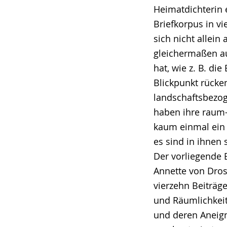
Heimatdichterin e
Briefkorpus in vie
sich nicht allei
gleichermaßen au
hat, wie z. B. d
Blickpunkt rücke
landschaftsbezog
haben ihre raum-
kaum einmal ein 
es sind in ihnen 
Der vorliegende
Annette von Drost
vierzehn Beiträ
und Räumlichkei
und deren Aneign