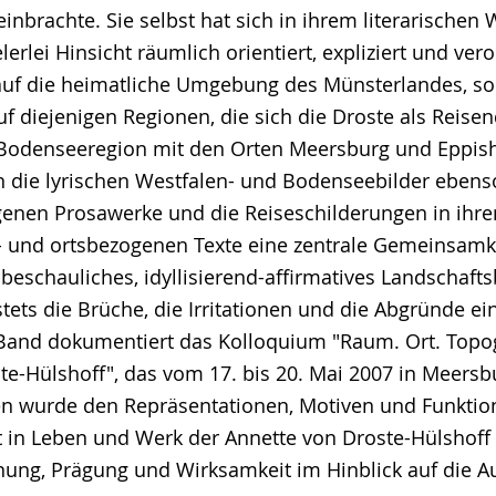
inbrachte. Sie selbst hat sich in ihrem literarischen
lerlei Hinsicht räumlich orientiert, expliziert und vero
n auf die heimatliche Umgebung des Münsterlandes, s
f diejenigen Regionen, die sich die Droste als Reise
ie Bodenseeregion mit den Orten Meersburg und Eppis
n die lyrischen Westfalen- und Bodenseebilder ebens
enen Prosawerke und die Reiseschilderungen in ihre
 und ortsbezogenen Texte eine zentrale Gemeinsamkei
beschauliches, idyllisierend-affirmatives Landschafts
stets die Brüche, die Irritationen und die Abgründe e
 Band dokumentiert das Kolloquium "Raum. Ort. Topo
e-Hülshoff", das vom 17. bis 20. Mai 2007 in Meersbu
gen wurde den Repräsentationen, Motiven und Funkti
t in Leben und Werk der Annette von Droste-Hülshof
ung, Prägung und Wirksamkeit im Hinblick auf die 