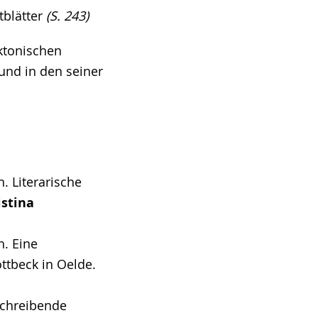
blätter
(S. 243)
ktonischen
und in den seiner
. Literarische
istina
h. Eine
ttbeck in Oelde.
schreibende