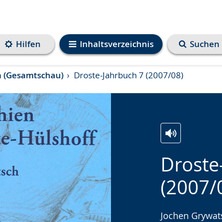
Hilfen
Inhaltsverzeichnis
Suchen
n (Gesamtschau)
Droste-Jahrbuch 7 (2007/08)
Zur
Aktiviere
Ein
Droste
Leichten
Audio-
Video
Sprache
Unterstützung.
in
(2007/
wechseln.
Deutscher
Gebärdenspra
Jochen Grywats
wird