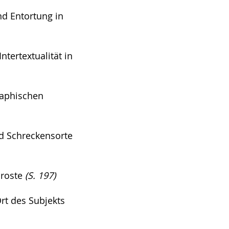
nd Entortung in
tertextualität in
raphischen
d Schreckensorte
Droste
(S. 197)
rt des Subjekts