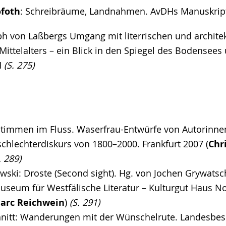
ofoth
: Schreibräume, Landnahmen. AvDHs Manuskript
eph von Laßbergs Umgang mit literrischen und archite
ittelalters – ein Blick in den Spiegel des Bodensees 
H
(S. 275)
Stimmen im Fluss. Waserfrau-Entwürfe von Autorinnen
chlechterdiskurs von 1800–2000. Frankfurt 2007 (
Chr
. 289)
wski: Droste (Second sight). Hg. von Jochen Grywatsc
useum für Westfälische Literatur – Kulturgut Haus No
arc Reichwein
)
(S. 291)
nitt: Wanderungen mit der Wünschelrute. Landesbe