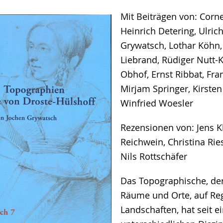
Mit Beiträgen von: Corne
e
Heinrich Detering, Ulric
Grywatsch, Lothar Köhn,
Liebrand, Rüdiger Nutt-K
Obhof, Ernst Ribbat, Fr
Mirjam Springer, Kirste
Winfried Woesler
Rezensionen von: Jens K
Reichwein, Christina Ri
Nils Rottschäfer
Das Topographische, de
Räume und Orte, auf Re
Landschaften, hat seit e