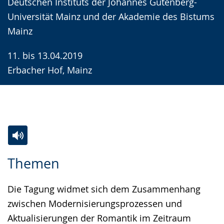
Deutschen Instituts der Johannes Gutenberg-
Universität Mainz und der Akademie des Bistums
Mainz
11. bis 13.04.2019
Erbacher Hof, Mainz
Zur
Aktiviere
Ein
Themen
Leichten
Audio-
Video
Sprache
Unterstützung.
in
Die Tagung widmet sich dem Zusammenhang
wechseln.
Deutscher
zwischen Modernisierungsprozessen und
Gebärdensprache
Aktualisierungen der Romantik im Zeitraum