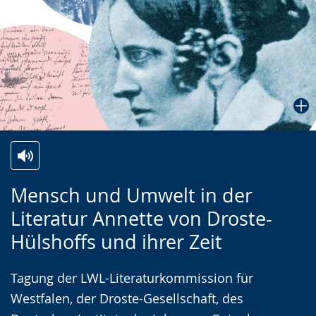
Zur
Aktiviere
Ein
Mensch und Umwelt in der
Leichten
Audio-
Video
Literatur Annette von Droste-
Sprache
Unterstützung.
in
Hülshoffs und ihrer Zeit
wechseln.
Deutscher
Gebärdensprache
Tagung der LWL-Literaturkommission für
wird
Westfalen, der Droste-Gesellschaft, des
angezeigt.