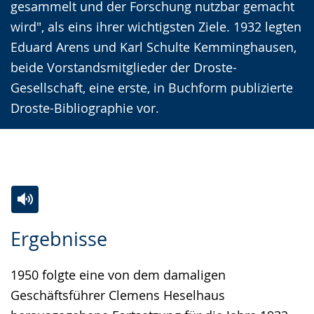
gesammelt und der Forschung nutzbar gemacht
wird", als eins ihrer wichtigsten Ziele. 1932 legten
Eduard Arens und Karl Schulte Kemminghausen,
beide Vorstandsmitglieder der Droste-
Gesellschaft, eine erste, in Buchform publizierte
Droste-Bibliographie vor.
Zur
Aktiviere
Ein
Ergebnisse
Leichten
Audio-
Video
Sprache
Unterstützung.
in
1950 folgte eine von dem damaligen
wechseln.
Deutscher
Geschäftsführer Clemens Heselhaus
Gebärdensprache