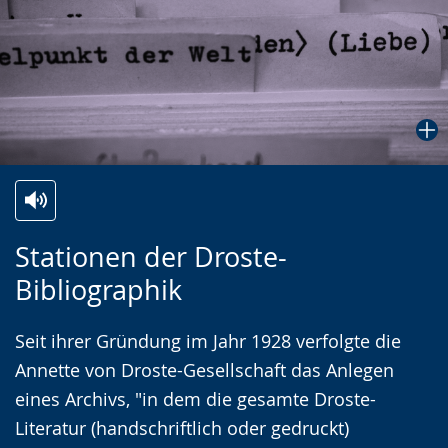
Zur
Aktiviere
Ein
Stationen der Droste-
Leichten
Audio-
Video
Bibliographik
Sprache
Unterstützung.
in
wechseln.
Deutscher
Seit ihrer Gründung im Jahr 1928 verfolgte die
Gebärdensprache
Annette von Droste-Gesellschaft das Anlegen
wird
eines Archivs, "in dem die gesamte Droste-
angezeigt.
Literatur (handschriftlich oder gedruckt)