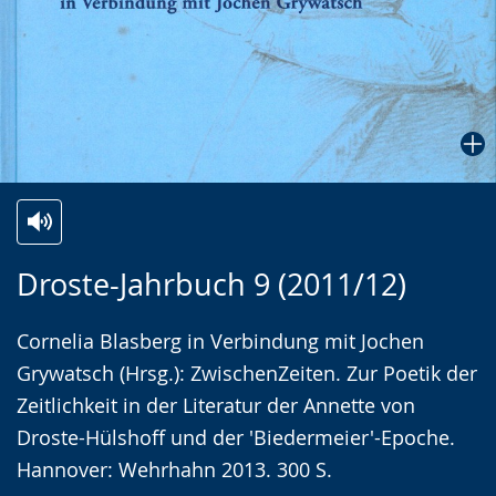
Zur
Aktiviere
Ein
Droste-Jahrbuch 9 (2011/12)
Leichten
Audio-
Video
Sprache
Unterstützung.
in
Cornelia Blasberg in Verbindung mit Jochen
wechseln.
Deutscher
Grywatsch (Hrsg.): ZwischenZeiten. Zur Poetik der
Gebärdensprache
Zeitlichkeit in der Literatur der Annette von
wird
Droste-Hülshoff und der 'Biedermeier'-Epoche.
angezeigt.
Hannover: Wehrhahn 2013. 300 S.