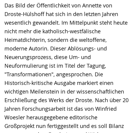
Sprache
Unterstützung.
in
Das Bild der Öffentlichkeit von Annette von
wechseln.
Deutscher
Droste-Hülshoff hat sich in den letzten Jahren
Gebärdensprache
wesentlich gewandelt. Im Mittelpunkt steht heute
wird
nicht mehr die katholisch-westfälische
angezeigt.
Heimatdichterin, sondern die weltoffene,
moderne Autorin. Dieser Ablösungs- und
Neuerungsprozess, diese Um- und
Neuformulierung ist im Titel der Tagung,
"Transformationen", angesprochen. Die
Historisch-kritische Ausgabe markiert einen
wichtigen Meilenstein in der wissenschaftlichen
Erschließung des Werks der Droste. Nach über 20
Jahren Forschungsarbeit ist das von Winfried
Woesler herausgegebene editorische
Großprojekt nun fertiggestellt und es soll Bilanz