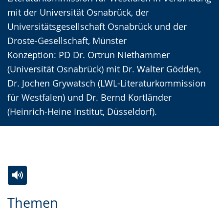
mit der Universität Osnabrück, der
Universitätsgesellschaft Osnabrück und der
Droste-Gesellschaft, Münster
Konzeption: PD Dr. Ortrun Niethammer
(Universität Osnabrück) mit Dr. Walter Gödden,
Dr. Jochen Grywatsch (LWL-Literaturkommission
für Westfalen) und Dr. Bernd Kortländer
(Heinrich-Heine Institut, Düsseldorf).
Zur
Aktiviere
Ein
Themen
Leichten
Audio-
Video