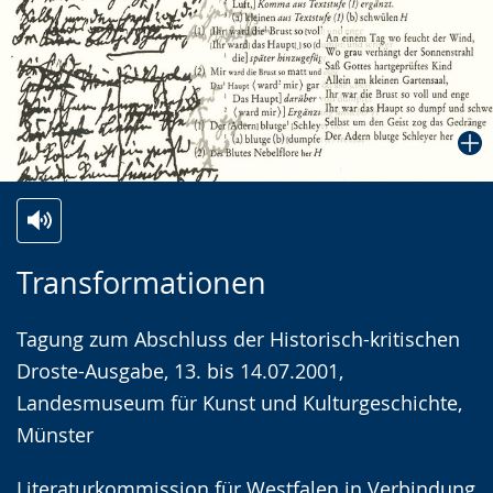
Zur
Aktiviere
Ein
Transformationen
Leichten
Audio-
Video
Sprache
Unterstützung.
in
Tagung zum Abschluss der Historisch-kritischen
wechseln.
Deutscher
Droste-Ausgabe, 13. bis 14.07.2001,
Gebärdensprache
Landesmuseum für Kunst und Kulturgeschichte,
wird
Münster
angezeigt.
Literaturkommission für Westfalen in Verbindung