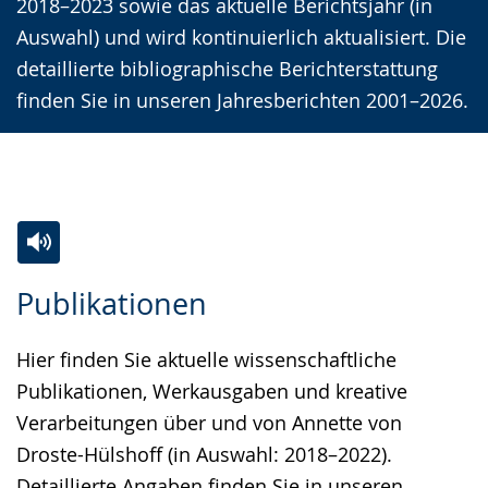
2018–2023 sowie das aktuelle Berichtsjahr (in
Auswahl) und wird kontinuierlich aktualisiert. Die
detaillierte bibliographische Berichterstattung
finden Sie in unseren Jahresberichten 2001–2026.
Zur
Aktiviere
Ein
Publikationen
Leichten
Audio-
Video
Sprache
Unterstützung.
in
Hier finden Sie aktuelle wissenschaftliche
wechseln.
Deutscher
Publikationen, Werkausgaben und kreative
Gebärdensprache
Verarbeitungen über und von Annette von
wird
Droste-Hülshoff (in Auswahl: 2018–2022).
angezeigt.
Detaillierte Angaben finden Sie in unseren