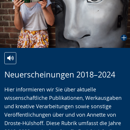
Zur
Aktiviere
Ein
Neuerscheinungen 2018–2024
Leichten
Audio-
Video
Sprache
Unterstützung.
in
Hier informieren wir Sie über aktuelle
wechseln.
Deutscher
wissenschaftliche Publikationen, Werkausgaben
Gebärdensprache
und kreative Verarbeitungen sowie sonstige
wird
Veröffentlichungen über und von Annette von
angezeigt.
Droste-Hülshoff. Diese Rubrik umfasst die Jahre