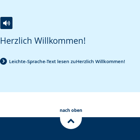
Zur
Aktiviere
Ein
Herzlich Willkommen!
Leichten
Audio-
Video
Sprache
Unterstützung.
in
wechseln.
Deutscher
Leichte-Sprache-Text lesen zuHerzlich Willkommen!
Gebärdensprache
wird
angezeigt.
nach oben