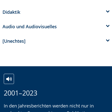
Didaktik
Audio und Audiovisuelles
[Unechtes]
Z
A
E
2001–2023
u
k
i
r
t
n
In den Jahresberichten werden nicht nur in
L
i
V