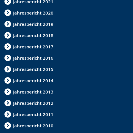
e
r
G
Jahresbericht 2021
c
s
e
Jahresbericht 2020
h
t
b
Jahresbericht 2019
s
ü
ä
e
t
r
Jahresbericht 2018
l
z
d
Jahresbericht 2017
n
u
e
Jahresbericht 2016
.
n
n
Jahresbericht 2015
g
s
.
p
Jahresbericht 2014
r
Jahresbericht 2013
a
Jahresbericht 2012
c
h
Jahresbericht 2011
e
Jahresbericht 2010
w