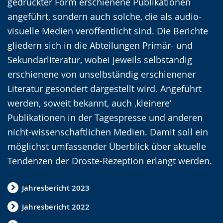
gedruckter Form erschienene Publikationen
e
v
i
angeführt, sondern auch solche, die als audio-
i
i
d
visuelle Medien veröffentlicht sind. Die Berichte
c
e
e
gliedern sich in die Abteilungen Primär- und
h
r
o
Sekundärliteratur, wobei jeweils selbständig
t
e
i
erschienene von unselbständig erschienener
e
A
n
Literatur gesondert dargestellt wird. Angeführt
n
u
D
werden, soweit bekannt, auch ‚kleinere‘
S
d
e
Publikationen in der Tagespresse und anderen
p
i
u
nicht-wissenschaftlichen Medien. Damit soll ein
r
o
t
möglichst umfassender Überblick über aktuelle
a
-
s
Tendenzen der Droste-Rezeption erlangt werden.
c
U
c
h
n
h
Jahresbericht 2023
e
t
e
Jahresbericht 2022
w
e
r