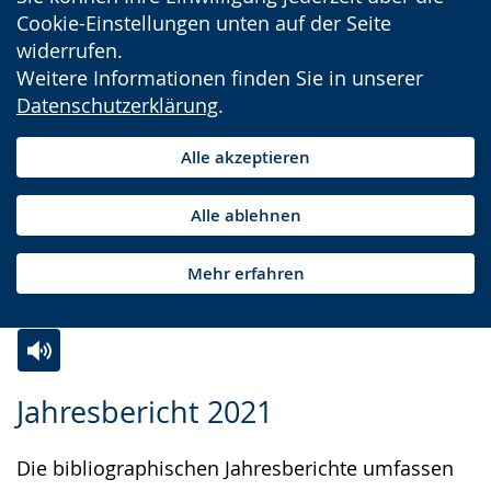
Cookie-Einstellungen unten auf der Seite
widerrufen.
Weitere Informationen finden Sie in unserer
Datenschutzerklärung
.
Alle akzeptieren
Alle ablehnen
Mehr erfahren
Zur
Aktiviere
Ein
Jahresbericht 2021
Leichten
Audio-
Video
Sprache
Unterstützung.
in
Die bibliographischen Jahresberichte umfassen
wechseln.
Deutscher