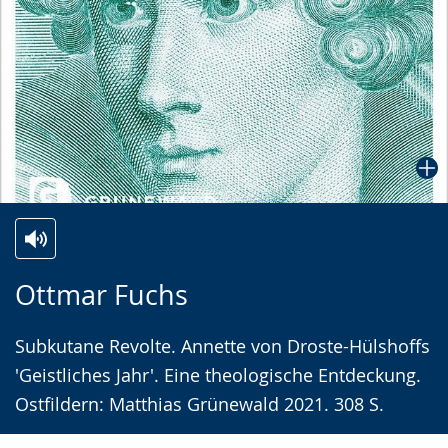
Zur
Aktiviere
Ein
Ottmar Fuchs
Leichten
Audio-
Video
Sprache
Unterstützung.
in
Subkutane Revolte. Annette von Droste-Hülshoffs
wechseln.
Deutscher
'Geistliches Jahr'. Eine theologische Entdeckung.
Gebärdensprache
Ostfildern: Matthias Grünewald 2021. 308 S.
wird
angezeigt.