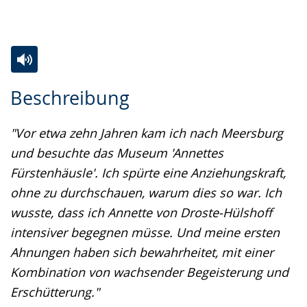
Zur
Aktiviere
Ein
Beschreibung
Leichten
Audio-
Video
Sprache
Unterstützung.
in
"Vor etwa zehn Jahren kam ich nach Meersburg
wechseln.
Deutscher
und besuchte das Museum 'Annettes
Gebärdensprache
Fürstenhäusle'. Ich spürte eine Anziehungskraft,
wird
ohne zu durchschauen, warum dies so war. Ich
angezeigt.
wusste, dass ich Annette von Droste-Hülshoff
intensiver begegnen müsse. Und meine ersten
Ahnungen haben sich bewahrheitet, mit einer
Kombination von wachsender Begeisterung und
Erschütterung."