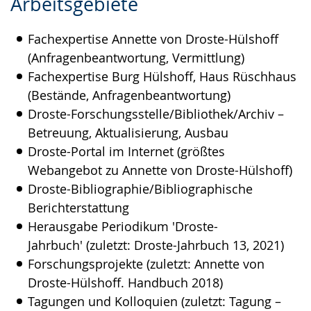
Arbeitsgebiete
Leichten
Audio-
Video
Sprache
Unterstützung.
in
Fachexpertise Annette von Droste-Hülshoff
wechseln.
Deutscher
(Anfragenbeantwortung, Vermittlung)
Gebärdensprache
Fachexpertise Burg Hülshoff, Haus Rüschhaus
wird
(Bestände, Anfragenbeantwortung)
angezeigt.
Droste-Forschungsstelle/Bibliothek/Archiv –
Betreuung, Aktualisierung, Ausbau
Droste-Portal im Internet (größtes
Webangebot zu Annette von Droste-Hülshoff)
Droste-Bibliographie/Bibliographische
Berichterstattung
Herausgabe Periodikum 'Droste-
Jahrbuch' (zuletzt: Droste-Jahrbuch 13, 2021)
Forschungsprojekte (zuletzt: Annette von
Droste-Hülshoff. Handbuch 2018)
Tagungen und Kolloquien (zuletzt: Tagung –