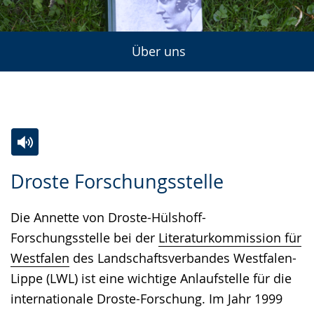
Über uns
Zur
Aktiviere
Ein
Droste Forschungsstelle
Leichten
Audio-
Video
Sprache
Unterstützung.
in
Die Annette von Droste-Hülshoff-
wechseln.
Deutscher
Forschungsstelle bei der
Literaturkommission für
Gebärdensprache
Westfalen
des Landschaftsverbandes Westfalen-
wird
Lippe (LWL) ist eine wichtige Anlaufstelle für die
angezeigt.
internationale Droste-Forschung. Im Jahr 1999