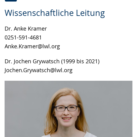
Zur
Aktiviere
Ein
Wissenschaftliche Leitung
Leichten
Audio-
Video
Sprache
Unterstützung.
in
Dr. Anke Kramer
wechseln.
Deutscher
0251-591-4681
Gebärdensprache
Anke.Kramer@lwl.org
wird
angezeigt.
Dr. Jochen Grywatsch (1999 bis 2021)
Jochen.Grywatsch@lwl.org