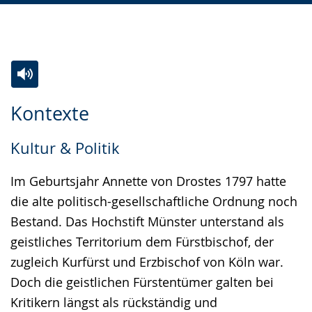
Zur
Aktiviere
Ein
Kontexte
Leichten
Audio-
Video
Sprache
Unterstützung.
in
Kultur & Politik
wechseln.
Deutscher
Gebärdensprache
Im Geburtsjahr Annette von Drostes 1797 hatte
wird
die alte politisch-gesellschaftliche Ordnung noch
angezeigt.
Bestand. Das Hochstift Münster unterstand als
geistliches Territorium dem Fürstbischof, der
zugleich Kurfürst und Erzbischof von Köln war.
Doch die geistlichen Fürstentümer galten bei
Kritikern längst als rückständig und