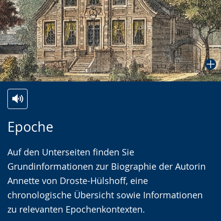
Zur
Aktiviere
Ein
Epoche
Leichten
Audio-
Video
Sprache
Unterstützung.
in
Auf den Unterseiten finden Sie
wechseln.
Deutscher
Grundinformationen zur Biographie der Autorin
Gebärdensprache
Annette von Droste-Hülshoff, eine
wird
chronologische Übersicht sowie Informationen
angezeigt.
zu relevanten Epochenkontexten.