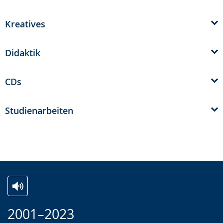
Kreatives
Didaktik
CDs
Studienarbeiten
Z
A
E
2001–2023
u
k
i