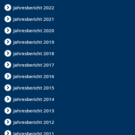
e
t
e
Jahresbericht 2022
w
e
r
e
r
G
Jahresbericht 2021
c
s
e
Jahresbericht 2020
h
t
b
Jahresbericht 2019
s
ü
ä
e
t
r
Jahresbericht 2018
l
z
d
Jahresbericht 2017
n
u
e
Jahresbericht 2016
.
n
n
Jahresbericht 2015
g
s
.
p
Jahresbericht 2014
r
Jahresbericht 2013
a
Jahresbericht 2012
c
h
Jahresbericht 2011