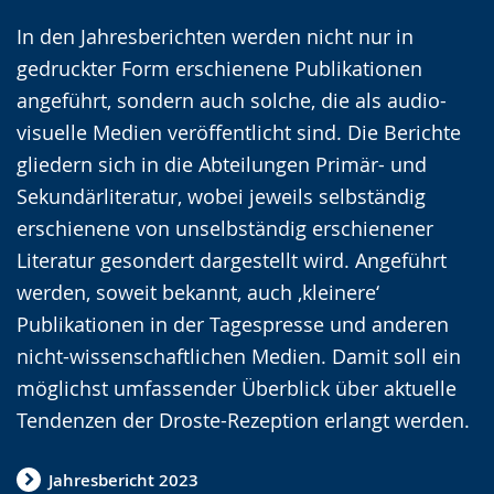
r
t
n
In den Jahresberichten werden nicht nur in
L
i
V
gedruckter Form erschienene Publikationen
e
v
i
angeführt, sondern auch solche, die als audio-
i
i
d
visuelle Medien veröffentlicht sind. Die Berichte
c
e
e
gliedern sich in die Abteilungen Primär- und
h
r
o
Sekundärliteratur, wobei jeweils selbständig
t
e
i
erschienene von unselbständig erschienener
e
A
n
Literatur gesondert dargestellt wird. Angeführt
n
u
D
werden, soweit bekannt, auch ‚kleinere‘
S
d
e
Publikationen in der Tagespresse und anderen
p
i
u
nicht-wissenschaftlichen Medien. Damit soll ein
r
o
t
möglichst umfassender Überblick über aktuelle
a
-
s
Tendenzen der Droste-Rezeption erlangt werden.
c
U
c
h
n
h
Jahresbericht 2023