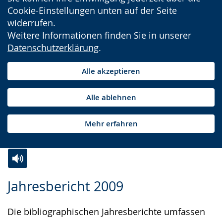
Cookie-Einstellungen unten auf der Seite
widerrufen.
Weitere Informationen finden Sie in unserer
Datenschutzerklärung
.
Alle akzeptieren
Alle ablehnen
Mehr erfahren
Zur
Aktiviere
Ein
Jahresbericht 2009
Leichten
Audio-
Video
Sprache
Unterstützung.
in
Die bibliographischen Jahresberichte umfassen
wechseln.
Deutscher