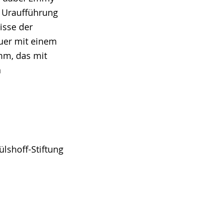
e Uraufführung
isse der
uer mit einem
mm, das mit
n
lshoff-Stiftung