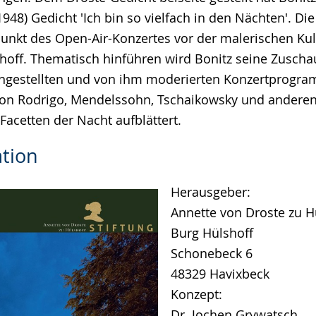
948) Gedicht 'Ich bin so vielfach in den Nächten'. Di
unkt des Open-Air-Konzertes vor der malerischen Kul
off. Thematisch hinführen wird Bonitz seine Zuscha
gestellten und von ihm moderierten Konzertprogra
on Rodrigo, Mendelssohn, Tschaikowsky und andere
Facetten der Nacht aufblättert.
tion
Herausgeber:
Annette von Droste zu Hü
Burg Hülshoff
Schonebeck 6
48329 Havixbeck
Konzept:
Dr. Jochen Grywatsch