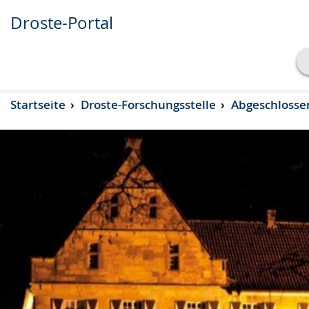
Droste-Portal
Transkript anzeigen
Startseite
Droste-Forschungsstelle
Abgeschlosse
Abspielen
Pausieren