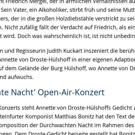
nt Friedrich Mergel, der in ärmlichen Verhältnissen a
 Sein Vater, ein Alkoholiker, stirbt früh und seine Mutt
rs, der in die großen Holzdiebstähle verstrickt zu sei
 Nicht zufällig fällt der Verdacht auf Friedrich, als ei
 wird. Doch was wahrscheinlich ist, ist nicht unbedin
rin und Regisseurin Judith Kuckart inszeniert die ber
nnette von Droste-Hülshoff in einer eigenen Adaptio
f dem Gelände der Burg Hülshoff, wo Annette von Dr
nd aufwuchs.
te Nacht' Open-Air-Konzert
onzerts steht Annette von Droste-Hülshoffs Gedicht
teinfurter Komponist Matthias Bonitz hat den Text de
Komposition der Durchwachten Nacht im Rahmen des 
ngen. Dem Droste-Gedicht beiseite gestellt hat Boni