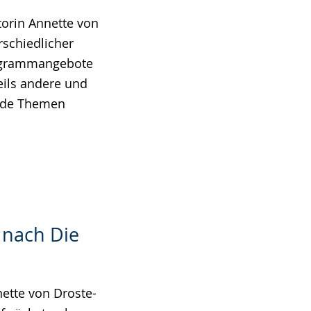
torin Annette von
rschiedlicher
rogrammangebote
eils andere und
ende Themen
t nach Die
ette von Droste-