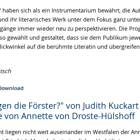
e' haben sich als ein Instrumentarium bewährt, die Au
e
und ihr literarisches Werk unter dem Fokus ganz unte
Zugänge immer wieder neu zu perspektivieren. Die P
o gewählt und gestaltet, dass sie dem Publikum jew
ickwinkel auf die berühmte Literatin und übergreif
tsch
Download
gen die Förster?" von Judith Kuckar
 von Annette von Droste-Hülshoff
t liegen nicht weit auseinander im Westfalen der Ann