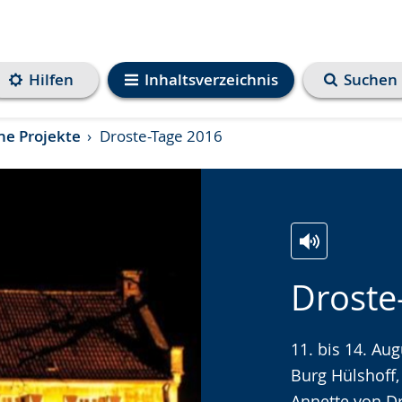
Hilfen
Inhaltsverzeichnis
Suchen
ne Projekte
Droste-Tage 2016
Zur
Aktiviere
Ein
Droste
Leichten
Audio-
Video
Sprache
Unterstützung.
in
wechseln.
Deutscher
11. bis 14. Au
Gebärdenspra
Burg Hülshoff,
wird
Annette von Dr