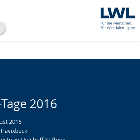
-Tage 2016
gust 2016
che
 Havixbeck
oste zu Hülshoff-Stiftung