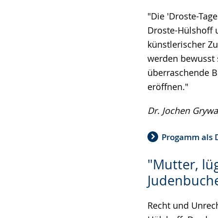
Sprache
Unterstützung.
in
wechseln.
Deutscher
"Die 'Droste-Tag
Gebärdensprach
Droste-Hülshoff 
wird
künstlerischer 
angezeigt.
werden bewusst s
überraschende Bl
eröffnen."
Dr. Jochen Grywa
Progamm als 
"Mutter, lü
Judenbuche
Recht und Unrech