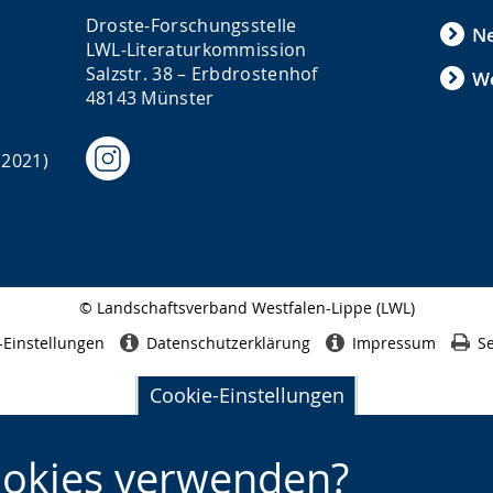
Droste-Forschungsstelle
N
LWL-Literaturkommission
Salzstr. 38 – Erbdrostenhof
We
48143 Münster
 2021)
© Landschaftsverband Westfalen-Lippe (LWL)
Seitenabschluss
-Einstellungen
Datenschutzerklärung
Impressum
Se
Cookie-Einstellungen
ookies verwenden?