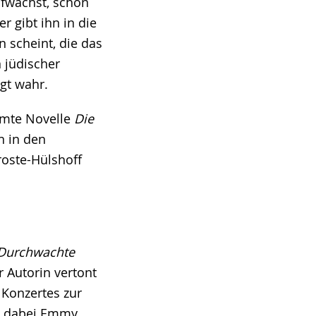
ufwächst, schon
er gibt ihn in die
n scheint, die das
n jüdischer
gt wahr.
ühmte Novelle
Die
n in den
oste-Hülshoff
Durchwachte
r Autorin vertont
Konzertes zur
tz dabei Emmy