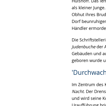
Hülshoff. Das ler
als kleiner Junge.
Obhut ihres Brude
Dorf beunruhigen.
Händler ermordet
Die Schriftstelle
Judenbuche
der A
Gebäuden und au
geboren wurde u
'Durchwach
Im Zentrum des K
Nacht
. Der Drens
und wird seine 
Uraufführung bri