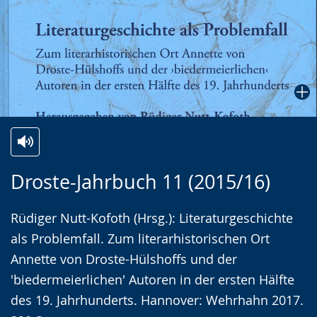
Zur
Aktiviere
Ein
Droste-Jahrbuch 11 (2015/16)
Leichten
Audio-
Video
Sprache
Unterstützung.
in
Rüdiger Nutt-Kofoth (Hrsg.): Literaturgeschichte
wechseln.
Deutscher
als Problemfall. Zum literarhistorischen Ort
Gebärdensprache
Annette von Droste-Hülshoffs und der
wird
'biedermeierlichen' Autoren in der ersten Hälfte
angezeigt.
des 19. Jahrhunderts. Hannover: Wehrhahn 2017.