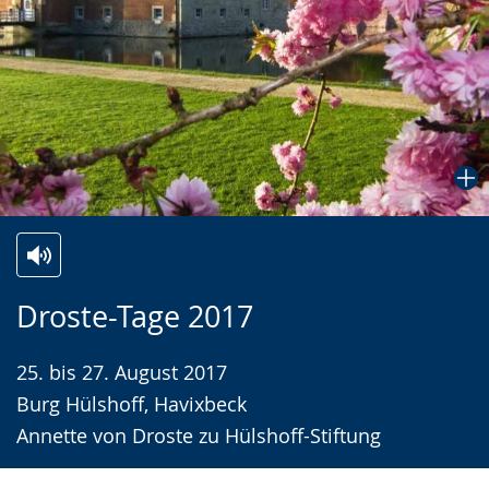
Zur
Aktiviere
Ein
Droste-Tage 2017
Leichten
Audio-
Video
Sprache
Unterstützung.
in
25. bis 27. August 2017
wechseln.
Deutscher
Burg Hülshoff, Havixbeck
Gebärdensprache
Annette von Droste zu Hülshoff-Stiftung
wird
angezeigt.