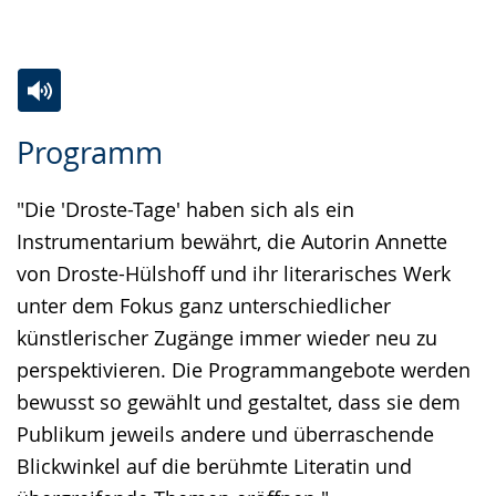
Zur
Aktiviere
Ein
Programm
Leichten
Audio-
Video
Sprache
Unterstützung.
in
"Die 'Droste-Tage' haben sich als ein
wechseln.
Deutscher
Instrumentarium bewährt, die Autorin Annette
Gebärdensprache
von Droste-Hülshoff und ihr literarisches Werk
wird
unter dem Fokus ganz unterschiedlicher
angezeigt.
künstlerischer Zugänge immer wieder neu zu
perspektivieren. Die Programmangebote werden
bewusst so gewählt und gestaltet, dass sie dem
Publikum jeweils andere und überraschende
Blickwinkel auf die berühmte Literatin und