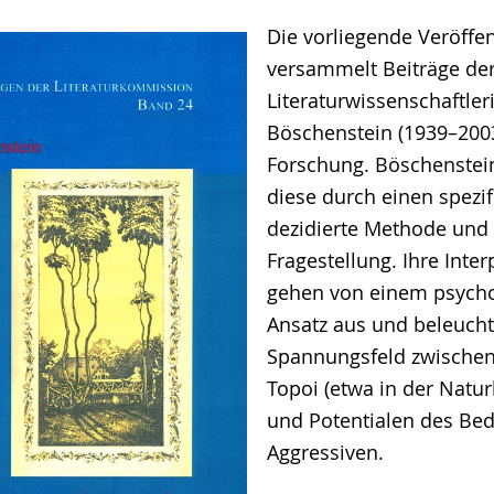
Die vorliegende Veröffe
e
versammelt Beiträge de
Literaturwissenschaftler
Böschenstein (1939–2003
Forschung. Böschenstein
diese durch einen spezif
dezidierte Methode und
Fragestellung. Ihre Inte
gehen von einem psycho
Ansatz aus und beleuch
Spannungsfeld zwischen 
Topoi (etwa in der Natur
und Potentialen des Be
Aggressiven.