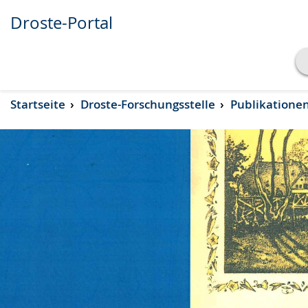
Droste-Portal
Transkript anzeigen
Startseite
Droste-Forschungsstelle
Publikatione
Abspielen
Pausieren