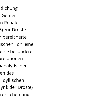
ntlichung
r Genfer
in Renate
) zur Droste-
 bereicherte
ischen Ton, eine
 eine besondere
rpretationen
analytischen
ten das
idyllischen
lyrik der Droste)
drohlichen und