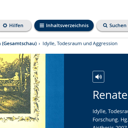
Hilfen
Inhaltsverzeichnis
Suchen
n (Gesamtschau)
Idylle, Todesraum und Aggression
Zur
Aktiviere
Ein
Renate
Leichten
Audio-
Video
Sprache
Unterstützung.
in
wechseln.
Deutscher
Idylle, Todesr
Gebärdenspra
Forschung. Hg.
wird
Aisthesis 2007