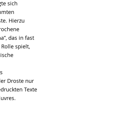
te sich
immten
te. Hierzu
rochene
, das in fast
Rolle spielt,
lische
ns
er Droste nur
edruckten Texte
Œuvres.