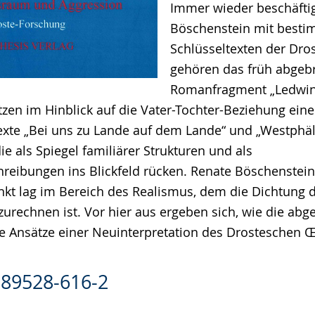
Immer wieder beschäftig
Böschenstein mit best
Schlüsseltexten der Dros
gehören das früh abgeb
Romanfragment „Ledwina“
tzen im Hinblick auf die Vater-Tochter-Beziehung eine 
exte „Bei uns zu Lande auf dem Lande“ und „Westphä
ie als Spiegel familiärer Strukturen und als
reibungen ins Blickfeld rücken. Renate Böschenstei
kt lag im Bereich des Realismus, dem die Dichtung d
zurechnen ist. Vor hier aus ergeben sich, wie die abg
ve Ansätze einer Neuinterpretation des Drosteschen 
-89528-616-2