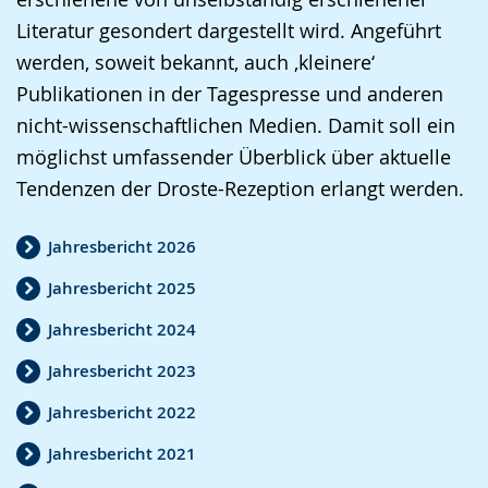
e
A
n
Literatur gesondert dargestellt wird. Angeführt
n
u
D
werden, soweit bekannt, auch ‚kleinere‘
S
d
e
Publikationen in der Tagespresse und anderen
p
i
u
nicht-wissenschaftlichen Medien. Damit soll ein
r
o
t
möglichst umfassender Überblick über aktuelle
a
-
s
Tendenzen der Droste-Rezeption erlangt werden.
c
U
c
h
n
h
Jahresbericht 2026
e
t
e
Jahresbericht 2025
w
e
r
e
r
G
Jahresbericht 2024
c
s
e
Jahresbericht 2023
h
t
b
Jahresbericht 2022
s
ü
ä
e
t
r
Jahresbericht 2021
l
z
d