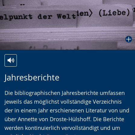
Zur
Aktiviere
Ein
Jahresberichte
Leichten
Audio-
Video
Sprache
Unterstützung.
in
Die bibliographischen Jahresberichte umfassen
wechseln.
Deutscher
jeweils das möglichst vollständige Verzeichnis
Gebärdensprache
der in einem Jahr erschienenen Literatur von und
wird
über Annette von Droste-Hülshoff. Die Berichte
angezeigt.
werden kontinuierlich vervollständigt und um