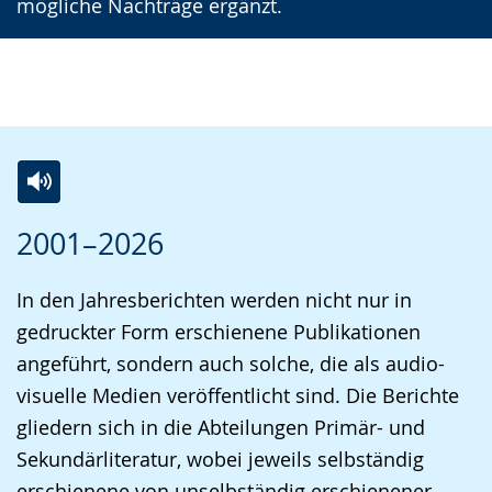
mögliche Nachträge ergänzt.
Z
A
E
2001–2026
u
k
i
r
t
n
In den Jahresberichten werden nicht nur in
L
i
V
gedruckter Form erschienene Publikationen
e
v
i
angeführt, sondern auch solche, die als audio-
i
i
d
visuelle Medien veröffentlicht sind. Die Berichte
c
e
e
gliedern sich in die Abteilungen Primär- und
h
r
o
Sekundärliteratur, wobei jeweils selbständig
t
e
i
erschienene von unselbständig erschienener