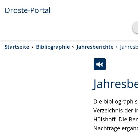
Droste-Portal
Transkript anzeigen
Startseite
Bibliographie
Jahresberichte
Jahresb
Abspielen
Pausieren
Zur
Aktiviere
Ein
Jahresb
Leichten
Audio-
Video
Sprache
Unterstützung.
in
wechseln.
Deutscher
Die bibliographi
Gebärdensprach
Verzeichnis der 
wird
Hülshoff. Die Be
angezeigt.
Nachträge ergänz