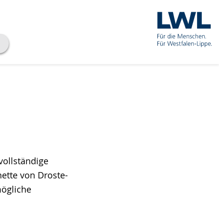
vollständige
nette von Droste-
mögliche