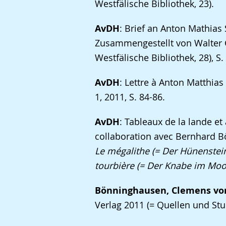
Gebärdensprache
Westfälische Bibliothek, 23).
wird
AvDH
: Brief an Anton Mathias
angezeigt.
Zusammengestellt von Walter G
Westfälische Bibliothek, 28), S.
AvDH
: Lettre à Anton Matthias 
1, 2011, S. 84-86.
AvDH
: Tableaux de la lande et
collaboration avec Bernhard Bös
Le mégalithe (= Der Hünenstein)
tourbière (= Der Knabe im Moor),
Bönninghausen, Clemens vo
Verlag 2011 (= Quellen und St