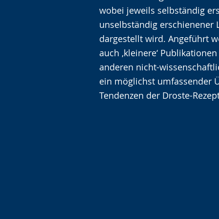
t
e
i
wobei jeweils selbständig e
e
A
n
unselbständig erschienener L
n
u
D
dargestellt wird. Angeführt 
S
d
e
auch ‚kleinere‘ Publikatione
p
i
u
anderen nicht-wissenschaftl
r
o
t
ein möglichst umfassender Ü
a
-
s
Tendenzen der Droste-Rezept
c
U
c
h
n
h
e
t
e
w
e
r
e
r
G
c
s
e
h
t
b
s
ü
ä