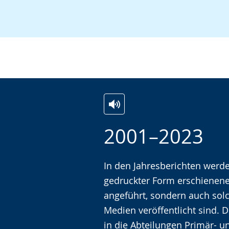
Z
A
E
2001–2023
u
k
i
r
t
n
L
i
V
In den Jahresberichten werde
e
v
i
gedruckter Form erschienene
i
i
d
angeführt, sondern auch solch
c
e
e
Medien veröffentlicht sind. D
h
r
o
in die Abteilungen Primär- u