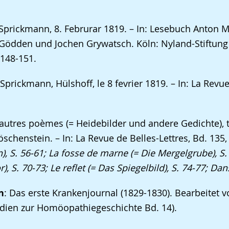
 Sprickmann, 8. Februrar 1819. – In: Lesebuch Anton 
ödden und Jochen Grywatsch. Köln: Nyland-Stiftung 
 148-151.
Sprickmann, Hülshoff, le 8 fevrier 1819. – In: La Revue
 autres poèmes (= Heidebilder und andere Gedichte), t
chenstein. – In: La Revue de Belles-Lettres, Bd. 135, N
, S. 56-61; La fosse de marne (= Die Mergelgrube), S.
 S. 70-73; Le reflet (= Das Spiegelbild), S. 74-77; Dans
n
: Das erste Krankenjournal (1829-1830). Bearbeitet v
udien zur Homöopathiegeschichte Bd. 14).