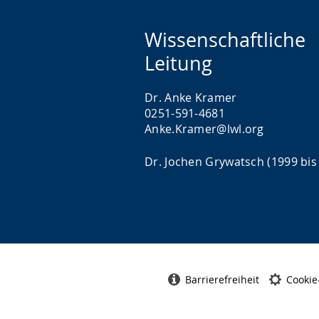
n
Wissenschaftliche
g
e
Leitung
z
Dr. Anke Kramer
e
0251-591-4681
i
Anke.Kramer@lwl.org
g
t
Dr. Jochen Grywatsch (1999 bis
.
Barrierefreiheit
Cookie