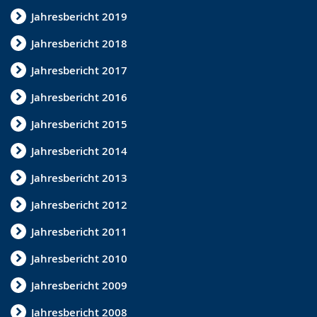
h
t
b
Jahresbericht 2019
s
ü
ä
e
t
r
Jahresbericht 2018
l
z
d
Jahresbericht 2017
n
u
e
Jahresbericht 2016
.
n
n
Jahresbericht 2015
g
s
.
p
Jahresbericht 2014
r
Jahresbericht 2013
a
Jahresbericht 2012
c
h
Jahresbericht 2011
e
Jahresbericht 2010
w
Jahresbericht 2009
i
r
Jahresbericht 2008