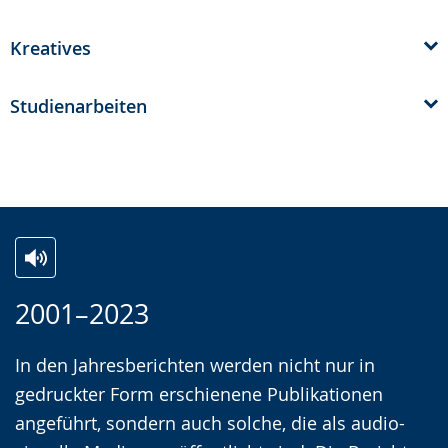
Kreatives
Studienarbeiten
Z
A
E
2001–2023
u
k
i
r
t
n
In den Jahresberichten werden nicht nur in
L
i
V
gedruckter Form erschienene Publikationen
e
v
i
angeführt, sondern auch solche, die als audio-
i
i
d