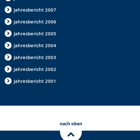
d
Jahresbericht 2007
a
Jahresbericht 2006
n
g
Jahresbericht 2005
e
Jahresbericht 2004
z
Jahresbericht 2003
e
Jahresbericht 2002
i
g
Jahresbericht 2001
t
.
nach oben