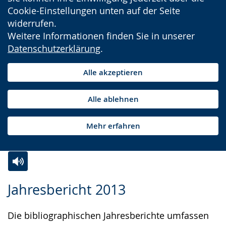
Cookie-Einstellungen unten auf der Seite
widerrufen.
Weitere Informationen finden Sie in unserer
Datenschutzerklärung
.
Alle akzeptieren
Alle ablehnen
Mehr erfahren
Zur
Aktiviere
Ein
Jahresbericht 2013
Leichten
Audio-
Video
Sprache
Unterstützung.
in
Die bibliographischen Jahresberichte umfassen
wechseln.
Deutscher