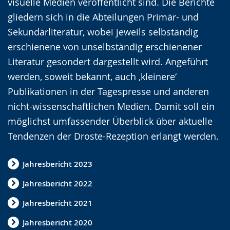
visuelle Medien veröffentlicht sind. Die Berichte
c
e
e
gliedern sich in die Abteilungen Primär- und
h
r
o
Sekundärliteratur, wobei jeweils selbständig
t
e
i
erschienene von unselbständig erschienener
e
A
n
Literatur gesondert dargestellt wird. Angeführt
n
u
D
werden, soweit bekannt, auch ‚kleinere‘
S
d
e
Publikationen in der Tagespresse und anderen
p
i
u
nicht-wissenschaftlichen Medien. Damit soll ein
r
o
t
möglichst umfassender Überblick über aktuelle
a
-
s
Tendenzen der Droste-Rezeption erlangt werden.
c
U
c
h
n
h
Jahresbericht 2023
e
t
e
Jahresbericht 2022
w
e
r
e
r
G
Jahresbericht 2021
c
s
e
Jahresbericht 2020