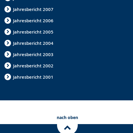
d
Jahresbericht 2007
a
Jahresbericht 2006
n
g
Jahresbericht 2005
e
Jahresbericht 2004
z
Jahresbericht 2003
e
Jahresbericht 2002
i
g
Jahresbericht 2001
t
.
nach oben