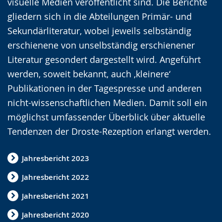
visuelle Medien veröffentlicht sind. Die Berichte
c
e
e
gliedern sich in die Abteilungen Primär- und
h
r
o
Sekundärliteratur, wobei jeweils selbständig
t
e
i
erschienene von unselbständig erschienener
e
A
n
Literatur gesondert dargestellt wird. Angeführt
n
u
D
werden, soweit bekannt, auch ‚kleinere‘
S
d
e
Publikationen in der Tagespresse und anderen
p
i
u
nicht-wissenschaftlichen Medien. Damit soll ein
r
o
t
möglichst umfassender Überblick über aktuelle
a
-
s
Tendenzen der Droste-Rezeption erlangt werden.
c
U
c
h
n
h
Jahresbericht 2023
e
t
e
Jahresbericht 2022
w
e
r
e
r
G
Jahresbericht 2021
c
s
e
Jahresbericht 2020