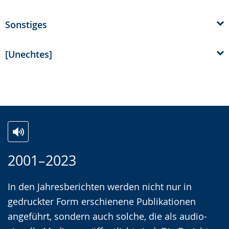
Sonstiges
[Unechtes]
Z
A
E
2001–2023
u
k
i
r
t
n
In den Jahresberichten werden nicht nur in
L
i
V
gedruckter Form erschienene Publikationen
e
v
i
angeführt, sondern auch solche, die als audio-
i
i
d