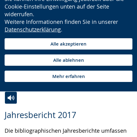
Cookie-Einstellungen unten auf der Seite
widerrufen.
Weitere Informationen finden Sie in unserer
Datenschutzerklärung
.
Alle akzeptieren
Alle ablehnen
Mehr erfahren
Zur
Aktiviere
Ein
Jahresbericht 2017
Leichten
Audio-
Video
Sprache
Unterstützung.
in
Die bibliographischen Jahresberichte umfassen
wechseln.
Deutscher