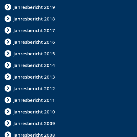
h
t
b
Jahresbericht 2019
s
ü
ä
e
t
r
Jahresbericht 2018
l
z
d
Jahresbericht 2017
n
u
e
Jahresbericht 2016
.
n
n
Jahresbericht 2015
g
s
.
p
Jahresbericht 2014
r
Jahresbericht 2013
a
Jahresbericht 2012
c
h
Jahresbericht 2011
e
Jahresbericht 2010
w
Jahresbericht 2009
i
r
Jahresbericht 2008