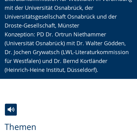
mit der Universität Osnabrück, der
Universitätsgesellschaft Osnabrück und der
Droste-Gesellschaft, Münster
Konzeption: PD Dr. Ortrun Niethammer
(Universität Osnabrück) mit Dr. Walter Gödden,
Dr. Jochen Grywatsch (LWL-Literaturkommission
für Westfalen) und Dr. Bernd Kortländer
(Heinrich-Heine Institut, Düsseldorf).
Zur
Aktiviere
Ein
Themen
Leichten
Audio-
Video