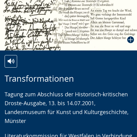
Zur
Aktiviere
Ein
Transformationen
Leichten
Audio-
Video
Sprache
Unterstützung.
in
Tagung zum Abschluss der Historisch-kritischen
wechseln.
Deutscher
Droste-Ausgabe, 13. bis 14.07.2001,
Gebärdensprache
Landesmuseum für Kunst und Kulturgeschichte,
wird
Münster
angezeigt.
Literaturkommission für Westfalen in Verbindung