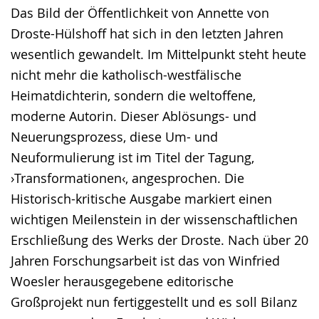
Sprache
Unterstützung.
in
Das Bild der Öffentlichkeit von Annette von
wechseln.
Deutscher
Droste-Hülshoff hat sich in den letzten Jahren
Gebärdensprache
wesentlich gewandelt. Im Mittelpunkt steht heute
wird
nicht mehr die katholisch-westfälische
angezeigt.
Heimatdichterin, sondern die weltoffene,
moderne Autorin. Dieser Ablösungs- und
Neuerungsprozess, diese Um- und
Neuformulierung ist im Titel der Tagung,
›Transformationen‹, angesprochen. Die
Historisch-kritische Ausgabe markiert einen
wichtigen Meilenstein in der wissenschaftlichen
Erschließung des Werks der Droste. Nach über 20
Jahren Forschungsarbeit ist das von Winfried
Woesler herausgegebene editorische
Großprojekt nun fertiggestellt und es soll Bilanz