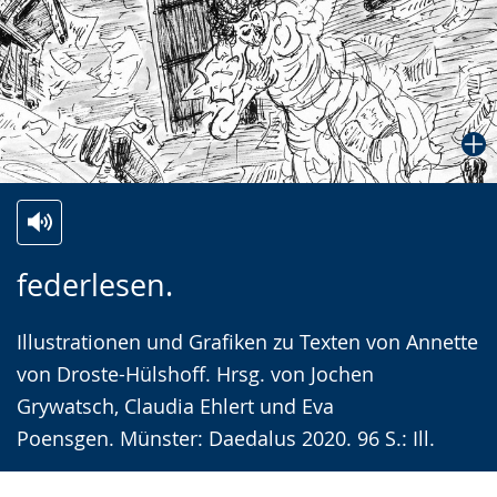
Zur
Aktiviere
Ein
federlesen.
Leichten
Audio-
Video
Sprache
Unterstützung.
in
Illustrationen und Grafiken zu Texten von Annette
wechseln.
Deutscher
von Droste-Hülshoff. Hrsg. von Jochen
Gebärdensprache
Grywatsch, Claudia Ehlert und Eva
wird
Poensgen. Münster: Daedalus 2020. 96 S.: Ill.
angezeigt.