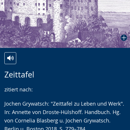
Zur
Aktiviere
Ein
Zeittafel
Leichten
Audio-
Video
Sprache
Unterstützung.
in
zitiert nach:
wechseln.
Deutscher
Gebärdensprache
Jochen Grywatsch: "Zeittafel zu Leben und Werk".
wird
In: Annette von Droste-Hülshoff. Handbuch. Hg.
angezeigt.
von Cornelia Blasberg u. Jochen Grywatsch.
Berlin u. Boston 2018, S. 779–784.