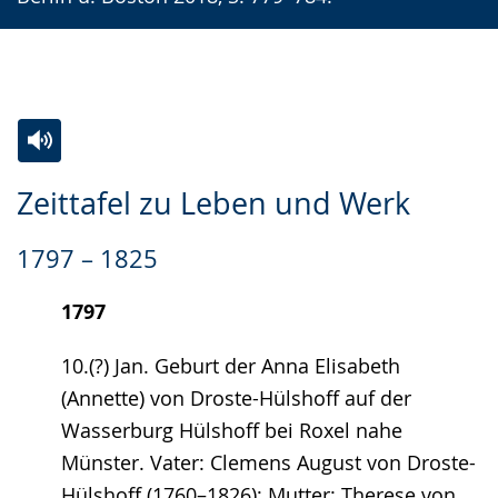
Zur
Aktiviere
Ein
Zeittafel zu Leben und Werk
Leichten
Audio-
Video
Sprache
Unterstützung.
in
1797 – 1825
wechseln.
Deutscher
Gebärdensprache
1797
wird
10.(?) Jan. Geburt der Anna Elisabeth
angezeigt.
(Annette) von Droste-Hülshoff auf der
Wasserburg Hülshoff bei Roxel nahe
Münster. Vater: Clemens August von Droste-
Hülshoff (1760–1826); Mutter: Therese von