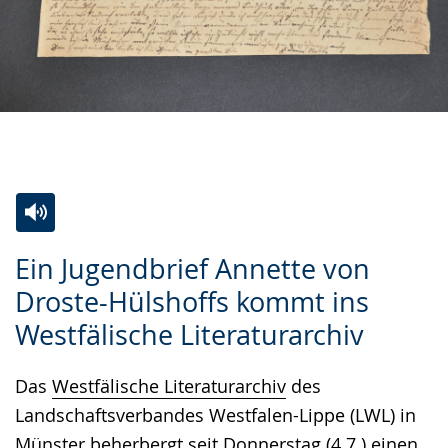
Zur
Aktiviere
Ein
Ein Jugendbrief Annette von
Leichten
Audio-
Video
Droste-Hülshoffs kommt ins
Sprache
Unterstützung.
in
Westfälische Literaturarchiv
wechseln.
Deutscher
Gebärdensprache
Das
Westfälische Literaturarchiv
des
wird
Landschaftsverbandes Westfalen-Lippe (LWL) in
angezeigt.
Münster beherbergt seit Donnerstag (4.7.) einen