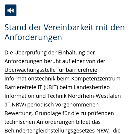
Zur
Aktiviere
Ein
Stand der Vereinbarkeit mit den
Leichten
Audio-
Video
Anforderungen
Sprache
Unterstützung.
in
wechseln.
Deutscher
Die Überprüfung der Einhaltung der
Gebärdensprache
Anforderungen beruht auf einer von der
wird
Überwachungsstelle für barrierefreie
angezeigt.
Informationstechnik
beim Kompetenzzentrum
Barrierefreie IT (KBIT) beim Landesbetrieb
Information und Technik Nordrhein-Westfalen
(IT.NRW) periodisch vorgenommenen
Bewertung. Grundlage für die zu prüfenden
technischen Anforderungen bildet das
Behindertengleichstellungsgesetzes NRW
, die