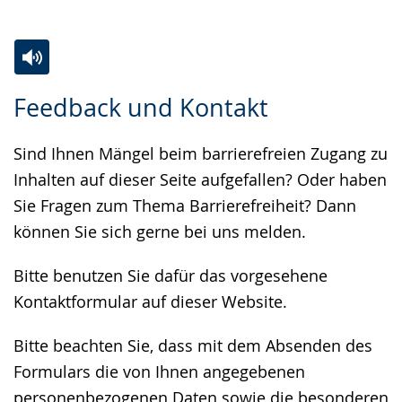
Zur
Aktiviere
Ein
Feedback und Kontakt
Leichten
Audio-
Video
Sprache
Unterstützung.
in
Sind Ihnen Mängel beim barrierefreien Zugang zu
wechseln.
Deutscher
Inhalten auf dieser Seite aufgefallen? Oder haben
Gebärdensprache
Sie Fragen zum Thema Barrierefreiheit? Dann
wird
können Sie sich gerne bei uns melden.
angezeigt.
Bitte benutzen Sie dafür das vorgesehene
Kontaktformular auf dieser Website.
Bitte beachten Sie, dass mit dem Absenden des
Formulars die von Ihnen angegebenen
personenbezogenen Daten sowie die besonderen