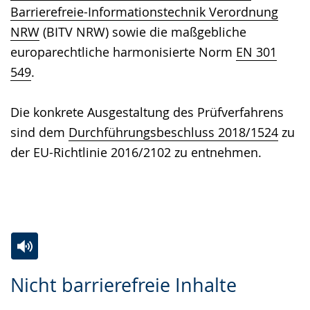
Barrierefreie-Informationstechnik Verordnung
NRW
(BITV NRW) sowie die maßgebliche
europarechtliche harmonisierte Norm
EN 301
549
.
Die konkrete Ausgestaltung des Prüfverfahrens
sind dem
Durchführungsbeschluss 2018/1524
zu
der EU-Richtlinie 2016/2102 zu entnehmen.
Zur
Aktiviere
Ein
Nicht barrierefreie Inhalte
Leichten
Audio-
Video
Sprache
Unterstützung.
in