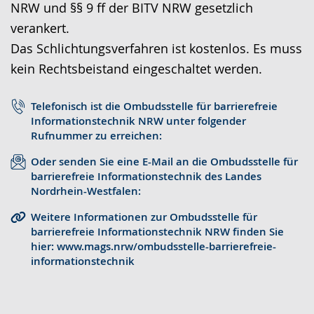
NRW und §§ 9 ff der BITV NRW gesetzlich
r
o
t
verankert.
a
-
s
Das Schlichtungsverfahren ist kostenlos. Es muss
c
U
c
kein Rechtsbeistand eingeschaltet werden.
h
n
h
e
t
e
Telefonisch ist die Ombudsstelle für barrierefreie
w
e
r
Informationstechnik NRW unter folgender
e
r
G
Rufnummer zu erreichen:
c
s
e
Oder senden Sie eine E-Mail an die Ombudsstelle für
h
t
b
barrierefreie Informationstechnik des Landes
Nordrhein-Westfalen:
s
ü
ä
e
t
r
Weitere Informationen zur Ombudsstelle für
barrierefreie Informationstechnik NRW finden Sie
l
z
d
hier: www.mags.nrw/ombudsstelle-barrierefreie-
n
u
e
informationstechnik
.
n
n
g
s