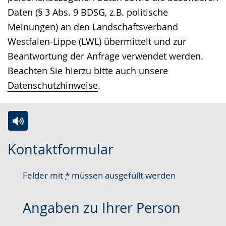
Daten (§ 3 Abs. 9 BDSG, z.B. politische
Meinungen) an den Landschaftsverband
Westfalen-Lippe (LWL) übermittelt und zur
Beantwortung der Anfrage verwendet werden.
Beachten Sie hierzu bitte auch unsere
Datenschutzhinweise
.
Zur
Aktiviere
Ein
Kontaktformular
Leichten
Audio-
Video
Sprache
Unterstützung.
in
Felder mit
*
müssen ausgefüllt werden
wechseln.
Deutscher
Gebärdensprache
Angaben zu Ihrer Person
wird
angezeigt.