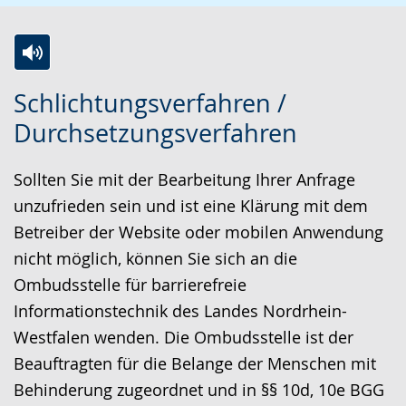
Z
A
E
Schlichtungsverfahren /
u
k
i
Durchsetzungsverfahren
r
t
n
L
i
V
Sollten Sie mit der Bearbeitung Ihrer Anfrage
e
v
i
unzufrieden sein und ist eine Klärung mit dem
i
i
d
Betreiber der Website oder mobilen Anwendung
c
e
e
nicht möglich, können Sie sich an die
h
r
o
Ombudsstelle für barrierefreie
t
e
i
Informationstechnik des Landes Nordrhein-
e
A
n
Westfalen wenden. Die Ombudsstelle ist der
n
u
D
Beauftragten für die Belange der Menschen mit
S
d
e
Behinderung zugeordnet und in §§ 10d, 10e BGG
p
i
u