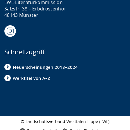
LWL-Literaturkommission
i
Salzstr. 38 – Erbdrostenhof
g
48143 Münster
t
.
Schnellzugriff
Neuerscheinungen 2018–2024
Werktitel von A–Z
© Landschaftsverband Westfalen-Lippe (LWL)
Seitenabschluss