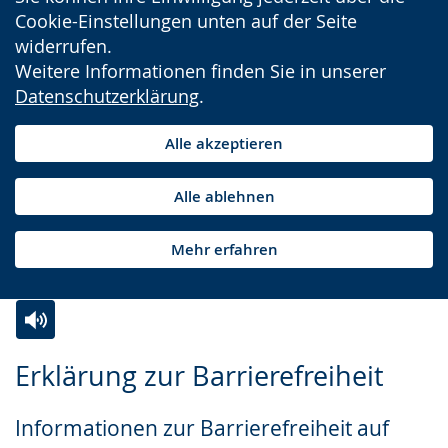
Cookie-Einstellungen unten auf der Seite
widerrufen.
Weitere Informationen finden Sie in unserer
Datenschutzerklärung
.
Alle akzeptieren
Alle ablehnen
Mehr erfahren
Zur
Aktiviere
Ein
Erklärung zur Barrierefreiheit
Leichten
Audio-
Video
Sprache
Unterstützung.
in
Informationen zur Barrierefreiheit auf
wechseln.
Deutscher