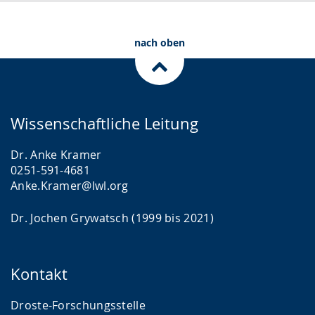
.
p
r
nach oben
a
c
h
e
Wissenschaftliche Leitung
w
i
Dr. Anke Kramer
r
0251-591-4681
Anke.Kramer@lwl.org
d
a
Dr. Jochen Grywatsch (1999 bis 2021)
n
g
e
Kontakt
z
Droste-Forschungsstelle
e