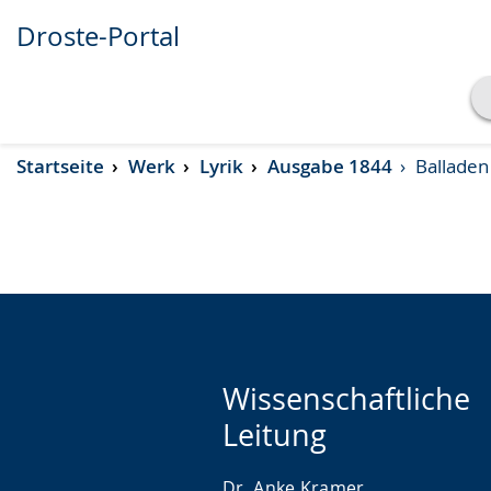
Droste-Portal
Transkript anzeigen
Startseite
Werk
Lyrik
Ausgabe 1844
Balladen
Abspielen
Pausieren
Wissenschaftliche
Leitung
Dr. Anke Kramer