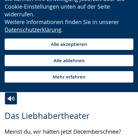
Cookie-Einstellungen unten auf der Seite
widerrufen.
Weitere Informationen finden Sie in unserer
Datenschutzerklärung
.
Alle akzeptieren
Alle ablehnen
Mehr erfahren
Zur
Aktiviere
Ein
Das Liebhabertheater
Leichten
Audio-
Video
Sprache
Unterstützung.
in
Meinst du, wir hätten jetzt Decemberschnee?
wechseln.
Deutscher