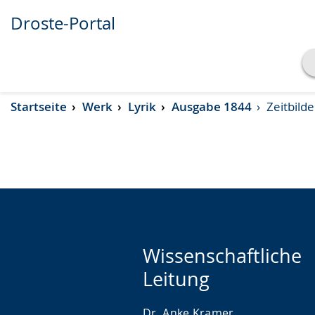
Droste-Portal
Transkript anzeigen
Startseite
Werk
Lyrik
Ausgabe 1844
Zeitbilde
Abspielen
Pausieren
Wissenschaftliche
Leitung
Dr. Anke Kramer