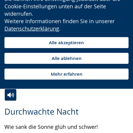
Cookie-Einstellungen unten auf der Seite
widerrufen.
Weitere Informationen finden Sie in unserer
Datenschutzerklärung
.
Alle akzeptieren
Alle ablehnen
Mehr erfahren
Zur
Aktiviere
Ein
Durchwachte Nacht
Leichten
Audio-
Video
Sprache
Unterstützung.
in
Wie sank die Sonne glüh und schwer!
wechseln.
Deutscher