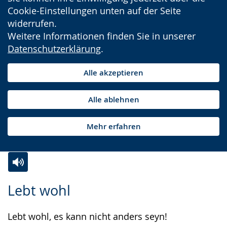
Cookie-Einstellungen unten auf der Seite
widerrufen.
Weitere Informationen finden Sie in unserer
Datenschutzerklärung
.
Alle akzeptieren
Alle ablehnen
Mehr erfahren
Zur
Aktiviere
Ein
Lebt wohl
Leichten
Audio-
Video
Sprache
Unterstützung.
in
Lebt wohl, es kann nicht anders seyn!
wechseln.
Deutscher