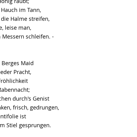
Honig raubt;
r Hauch im Tann,
die Halme streifen,
e, leise man,
 Messern schleifen. -
es Berges Maid
ieder Pracht,
Fröhlichkeit
Rabennacht;
chen durch's Genist
en, frisch, gedrungen,
tifolie ist
m Stiel gesprungen.