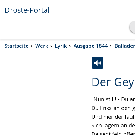
Droste-Portal
Transkript anzeigen
Startseite
Werk
Lyrik
Ausgabe 1844
Ballade
Abspielen
Pausieren
Zur
Aktiviere
Ein
Der Geye
Leichten
Audio-
Video
Sprache
Unterstützung.
in
wechseln.
Deutscher
"Nun still! - Du
Gebärdensprach
Du links an den 
wird
Und hier der fau
angezeigt.
Sich lagern an d
Da seht fein offe