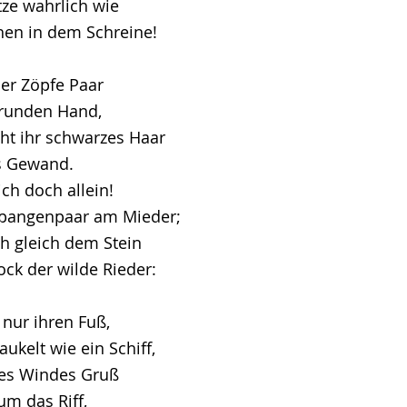
tze wahrlich wie
chen in dem Schreine!
der Zöpfe Paar
r runden Hand,
ht ihr schwarzes Haar
s Gewand.
 ich doch allein!
Spangenpaar am Mieder;
h gleich dem Stein
ock der wilde Rieder:
, nur ihren Fuß,
ukelt wie ein Schiff,
des Windes Gruß
um das Riff,