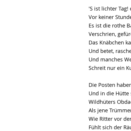
'S ist lichter Tag
Vor keiner Stunde 
Es ist die rothe 
Verschrien, gefür
Das Knäbchen kau
Und betet, rasche
Und manches Weib
Schreit nur ein K
Die Posten haben 
Und in die Hütte 
Wildhüters Obdach
Als jene Trümmer
Wie Ritter vor de
Fühlt sich der R