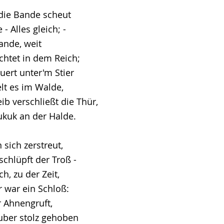
! die Bande scheut
- Alles gleich; -
Bande, weit
chtet in dem Reich;
ert unter'm Stier
lt es im Walde,
 verschließt die Thür,
ukuk an der Halde.
sich zerstreut,
schlüpft der Troß -
, zu der Zeit,
 war ein Schloß:
r Ahnengruft,
äuber stolz gehoben