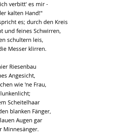
ch verbitt' es mir -
der kalten Hand!"
richt es; durch den Kreis
t und feines Schwirren,
en schultern leis,
ie Messer klirren.
hier Riesenbau
es Angesicht,
chen wie 'ne Frau,
elunkenlicht;
em Scheitelhaar
 den blanken Fänger,
blauen Augen gar
r Minnesänger.