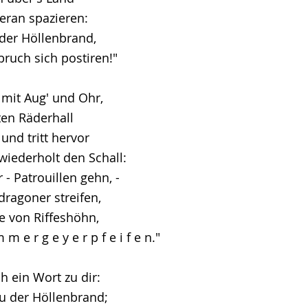
heran spazieren:
 der Höllenbrand,
bruch sich postiren!"
mit Aug' und Ohr,
en Räderhall
und tritt hervor
wiederholt den Schall:
- Patrouillen gehn, -
dragoner streifen,
e von Riffeshöhn,
m e r g e y e r p f e i f e n."
h ein Wort zu dir:
du der Höllenbrand;