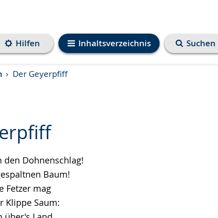
Hilfen
Inhaltsverzeichnis
Suchen
n
Der Geyerpfiff
rpfiff
 an den Dohnenschlag!
e
gespaltnen Baum!
le Fetzer mag
er Klippe Saum:
n über's Land