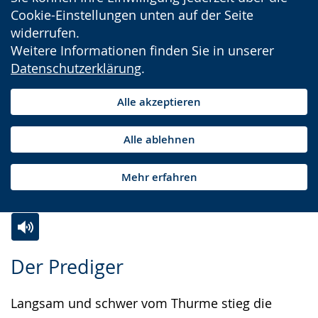
Cookie-Einstellungen unten auf der Seite
widerrufen.
Weitere Informationen finden Sie in unserer
Datenschutzerklärung
.
Alle akzeptieren
Alle ablehnen
Mehr erfahren
Zur
Aktiviere
Ein
Der Prediger
Leichten
Audio-
Video
Sprache
Unterstützung.
in
Langsam und schwer vom Thurme stieg die
wechseln.
Deutscher